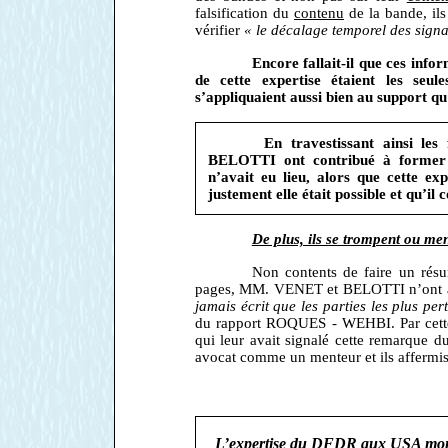
falsification du
contenu
de la bande, ils
vérifier
« le décalage temporel des sign
Encore fallait-il que ces info
de cette expertise étaient les s
s’appliquaient aussi bien au support q
En travestissant ainsi l
BELOTTI ont contribué à former ch
n’avait eu lieu, alors que cette exp
justement elle était possible et qu’il
De plus, ils se trompent ou men
Non contents de faire un rés
pages, MM. VENET et BELOTTI n’ont au
jamais écrit que les parties les plus pe
du rapport ROQUES - WEHBI. Par cett
qui leur avait signalé cette remarque 
avocat comme un menteur et ils affermiss
L’expertise du DFDR aux USA montre