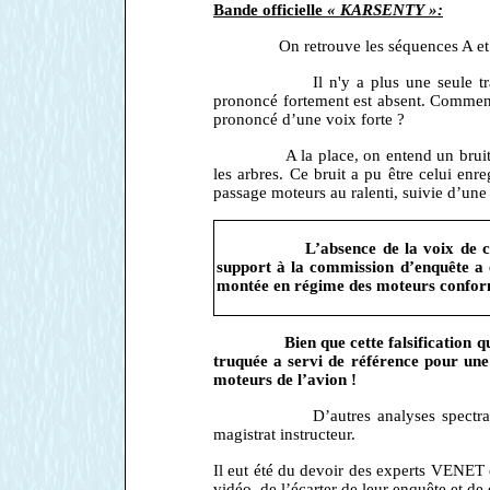
Bande officielle
« KARSENTY »:
On retrouve les séquences A et
Il n'y a plus une seule trace du
prononcé fortement est absent. Comment e
prononcé d’une voix forte ?
A la place, on entend un bruit de m
les arbres. Ce bruit a pu être celui enr
passage moteurs au ralenti, suivie d’une
L’absence de la voix de ce comm
support à la commission d’enquête a é
montée en régime des moteurs conforme
Bien que cette falsification qui ait
truquée a servi de référence pour une
moteurs de l’avion !
D’autres analyses spectrales comp
magistrat instructeur.
Il eut été du devoir des experts VENET 
vidéo, de l’écarter de leur enquête et de