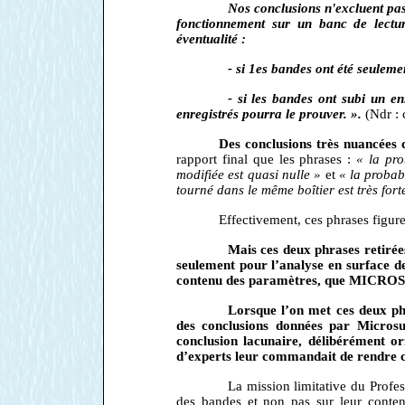
Nos conclusions n'excluent pas 
fonctionnement sur un banc de lectu
éventualité :
- si 1es bandes ont été seuleme
- si les bandes ont subi un e
enregistrés pourra le prouver. ».
(Ndr : 
Des conclusions très nuancées d
rapport final que les phrases :
« la pro
modifiée est quasi nulle »
et
« la probab
tourné dans le même boîtier est très fort
Effectivement, ces phrases figur
Mais ces deux phrases retirées
seulement pour l’analyse en surface des
contenu des paramètres, que MICROS
Lorsque l’on met ces deux ph
des conclusions données par Microsurf
conclusion lacunaire, délibérément or
d’experts leur commandait de rendre c
La mission limitative du Pro
des bandes et non pas sur leur
conten