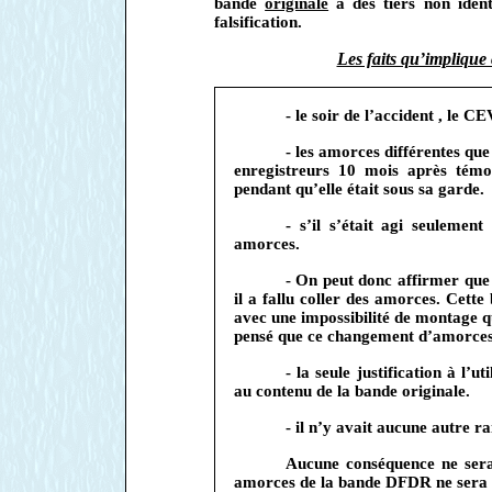
bande
originale
à des tiers non ident
falsification.
Les faits qu’impliqu
- le soir de l’accident , le C
- les amorces différentes qu
enregistreurs 10 mois après témo
pendant qu’elle était sous sa garde.
- s’il s’était agi seulement
amorces.
- On peut donc affirmer que 
il a fallu coller des amorces. Cette
avec une impossibilité de montage q
pensé que ce changement d’amorces 
- la seule justification à l’
au contenu de la bande originale.
- il n’y avait aucune autre ra
Aucune conséquence ne se
amorces de la bande DFDR ne sera t