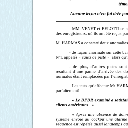
témoi
Aucune leçon n’en fut tirée p
MM. VENET et BELOTTI se sont
des enregistreurs, où ils ont été reçus 
M. HARMAS a constaté deux anomalies
- de façon anormale sur cette ban
N°l, appelés
« sauts de piste »
, alors qu’
- de plus, d’autres pistes son
résultant d’une panne d’arrivée des d
normales étant remplacées par l’enregist
Les tests qu’effectue Mr HARM
parfaitement!
« Le DFDR examiné a satisfait
clients américains . »
« Après une absence de donné
système envoie au cockpit une alarm
séquence est répétée aussi longtemps qu