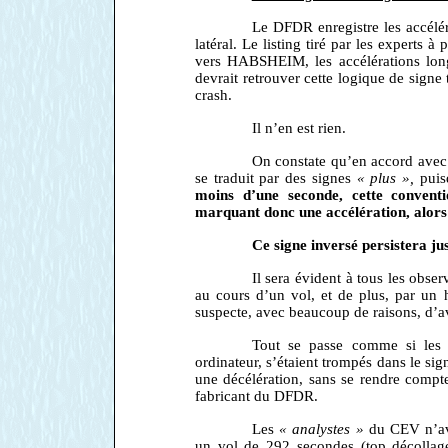
Le DFDR enregistre les accéléra
latéral. Le listing tiré par les experts à
vers HABSHEIM, les accélérations long
devrait retrouver cette logique de signe
crash.
Il n’en est rien.
On constate qu’en accord avec l
se traduit par des signes
« plus »,
puis
moins d’une seconde, cette conventi
marquant donc une accélération, alors q
Ce signe inversé persistera ju
Il sera évident à tous les obse
au cours d’un vol, et de plus, par un 
suspecte, avec beaucoup de raisons, d’av
Tout se passe comme si les f
ordinateur, s’étaient trompés dans le sig
une décélération, sans se rendre compt
fabricant du DFDR.
Les
« analystes »
du CEV n’ava
un vol de 292 secondes (top décollage-