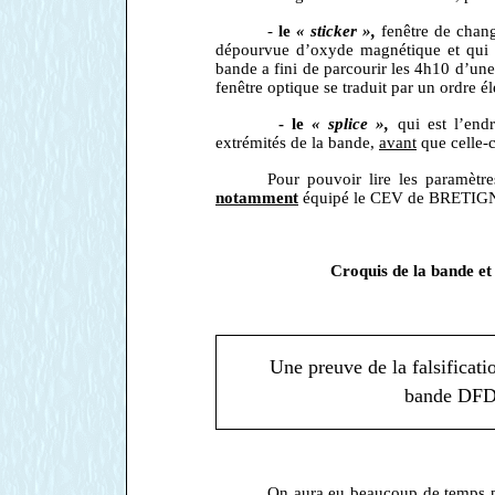
-
le
« sticker »,
fenêtre de chang
dépourvue d’oxyde magnétique et qui d
bande a fini de parcourir les 4h10 d’une 
fenêtre optique se traduit par un ordre é
- le
« splice »,
qui est l’endr
extrémités de la bande,
avant
que celle-c
Pour pouvoir lire les paramètre
notamment
équipé le CEV de BRETIGNY 
Croquis de la bande et 
Une preuve de la falsificat
bande DFDR
On aura eu beaucoup de temps pou