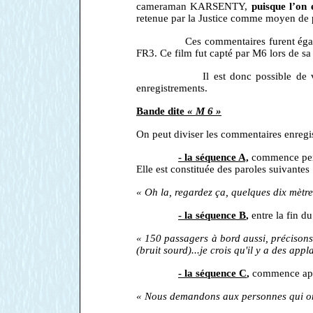
cameraman KARSENTY,
puisque l’on 
retenue par la Justice comme moyen de 
Ces commentaires furent également 
FR3. Ce film fut capté par M6 lors de s
Il est donc possible de vérifier 
enregistrements.
Bande dite
« M 6 »
On peut diviser les commentaires enregi
- la séquence A,
commence penda
Elle est constituée des paroles suivantes 
« Oh la, regardez ça, quelques dix mètre
- la séquence B
,
entre la fin du
« 150 passagers à bord aussi, précisons-l
(bruit sourd)...je crois qu'il y a des ap
- la séquence C
,
commence aprè
« Nous demandons aux personnes qui ont 