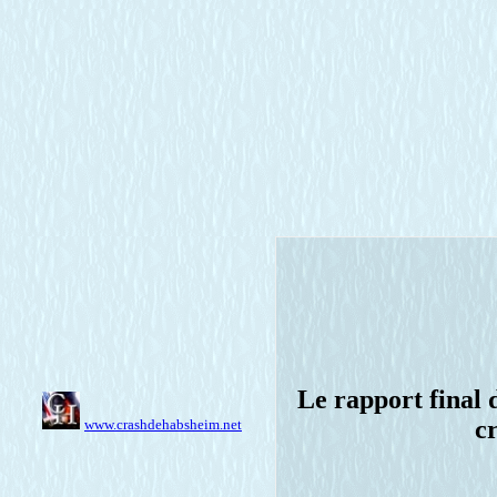
Le rapport final 
c
www.crashdehabsheim.net