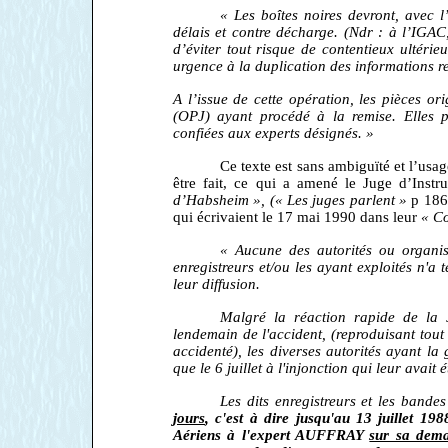
« Les boîtes noires devront, avec l
délais et contre décharge. (Ndr : à l’IGAC,
d’éviter tout risque de contentieux ultéri
urgence à la duplication des informations re
A l’issue de cette opération, les pièces orig
(OPJ) ayant procédé à la remise. Elles po
confiées aux experts désignés. »
Ce texte est sans ambiguïté et l’usage
être fait, ce qui a amené le Juge d’Ins
d’Habsheim », (« Les juges parlent »
p 186)
qui écrivaient le 17 mai 1990 dans leur
« Co
« Aucune des autorités ou organis
enregistreurs et/ou les ayant exploités n'a 
leur diffusion.
Malgré la réaction rapide de la J
lendemain de l'accident, (reproduisant tout
accidenté), les diverses autorités ayant la
que le 6 juillet à l'injonction qui leur avait 
Les dits enregistreurs et les bande
jours
, c'est à dire jusqu'au 13 juillet 19
Aériens à l'expert AUFFRAY
sur sa dem