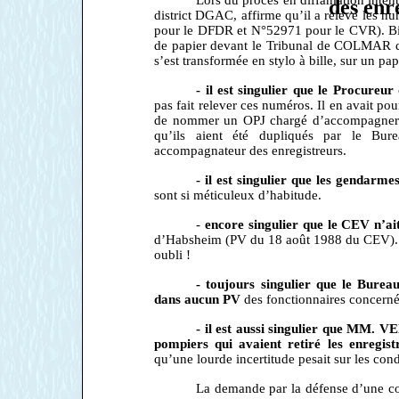
des enr
district DGAC, affirme qu’il a relevé les n
pour le DFDR et N°52971 pour le CVR). Bi
de papier devant le Tribunal de COLMAR qui 
s’est transformée en stylo à bille, sur un papi
- il est singulier que
le Procureur
pas fait relever ces numéros. Il en avait pou
de nommer un OPJ chargé d’accompagner les
qu’ils aient été dupliqués par le Bu
accompagnateur des enregistreurs.
- il est singulier que les gendarm
sont si méticuleux d’habitude.
-
encore singulier que le CEV
n’a
d’Habsheim (PV du 18 août 1988 du CEV). M
oubli !
- toujours singulier que le Bure
dans aucun PV
des fonctionnaires concerné
- il est aussi singulier que MM. 
pompiers qui avaient retiré les enregist
qu’une lourde incertitude pesait sur les con
La demande par la défense d’une co