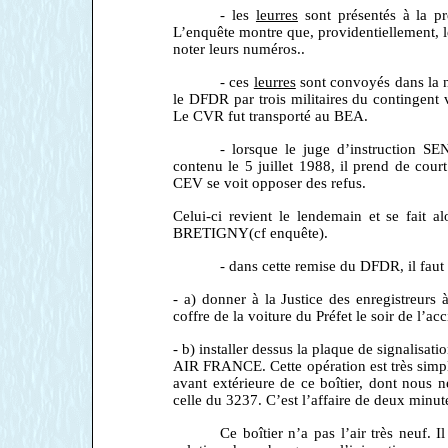
- les
leurres
sont présentés à la pr
L’enquête montre que, providentiellement, les
noter leurs numéros..
- ces
leurres
sont convoyés dans la 
le DFDR par trois militaires du contingen
Le CVR fut transporté au BEA.
- lorsque le juge d’instruction SE
contenu le 5 juillet 1988, il prend de cour
CEV se voit opposer des refus.
Celui-ci revient le lendemain et se fai
BRETIGNY(cf enquête).
- dans cette remise du DFDR, il faut
- a) donner à la Justice des enregistreur
coffre de la voiture du Préfet le soir de l’acc
- b) installer dessus la plaque de signalisa
AIR FRANCE. Cette opération
est
très simp
avant extérieure de ce boîtier, dont nous 
celle du 3237. C’est l’affaire de deux minut
Ce boîtier n’a pas l’air très neuf. I